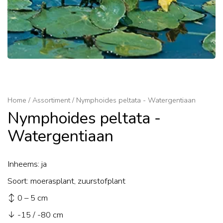
Home
/
Assortiment
/
Nymphoides peltata - Watergentiaan
Nymphoides peltata -
Watergentiaan
Inheems: ja
Soort: moerasplant, zuurstofplant
↕ 0 – 5 cm
↓ -15 / -80 cm