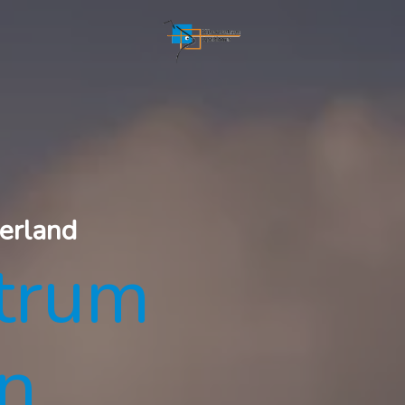
erland
ntrum
n