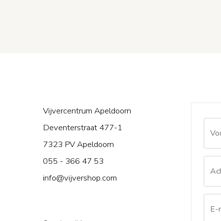
Vijvercentrum Apeldoorn
Deventerstraat 477-1
Call
me
7323 PV Apeldoorn
back
by
055 - 366 47 53
fax
info@vijvershop.com