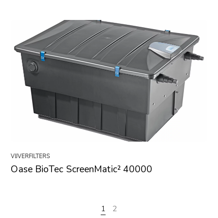
VIJVERFILTERS
Oase BioTec ScreenMatic² 40000
1
2