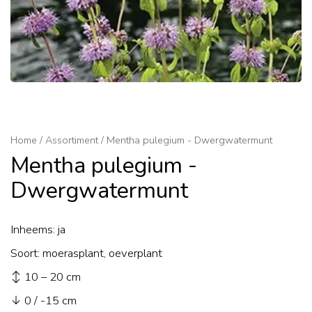
Home
/
Assortiment
/
Mentha pulegium - Dwergwatermunt
Mentha pulegium -
Dwergwatermunt
Inheems: ja
Soort: moerasplant, oeverplant
↕ 10 – 20 cm
↓ 0 / -15 cm