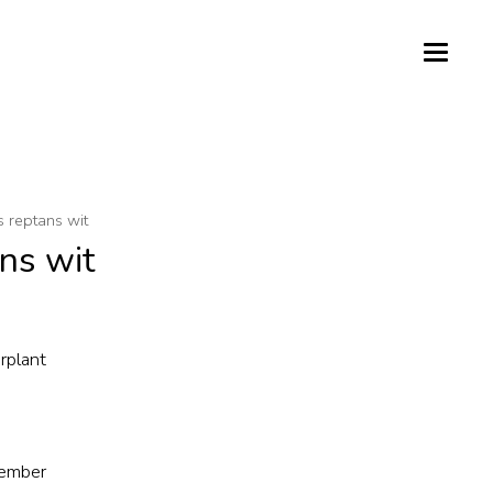
 reptans wit
ns wit
rplant
tember