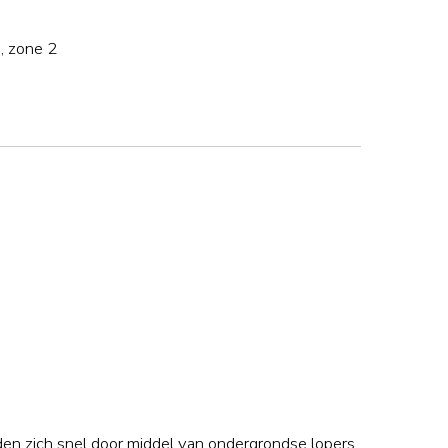
, zone 2
den zich snel door middel van ondergrondse lopers.