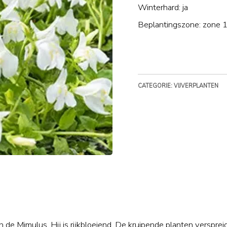
Winterhard: ja
Beplantingszone: zone 1
CATEGORIE: VIJVERPLANTEN
de Mimulus. Hij is rijkbloeiend. De kruipende planten versprei