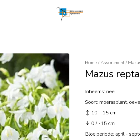
Home
/
Assortiment
/
Mazus
Mazus repta
Inheems: nee
Soort: moerasplant, oeve
↕ 10 – 15 cm
↓ 0 / -15 cm
Bloeiperiode: april - sep