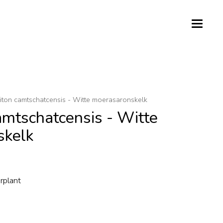
hiton camtschatcensis - Witte moerasaronskelk
amtschatcensis - Witte
skelk
rplant