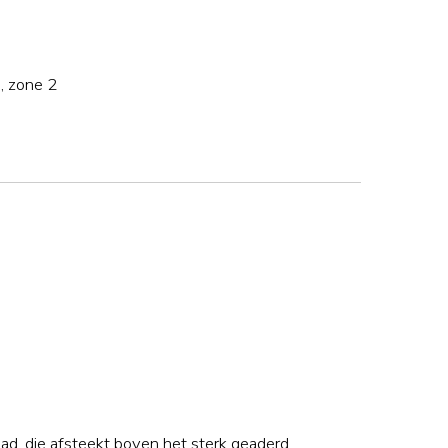
i
, zone 2
d, die afsteekt boven het sterk geaderd,