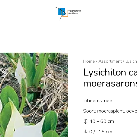
Home
/
Assortiment
/
Lysic
Lysichiton c
moerasaron
Inheems: nee
Soort: moerasplant, oeve
↕ 40 – 60 cm
↓ 0 / -15 cm