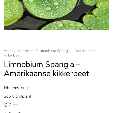
Home
/
Assortiment
/
Limnobium Spangia – Amerikaanse
kikkerbeet
Limnobium Spangia –
Amerikaanse kikkerbeet
Inheems: nee
Soort: drijfplant
↕ 0 cm