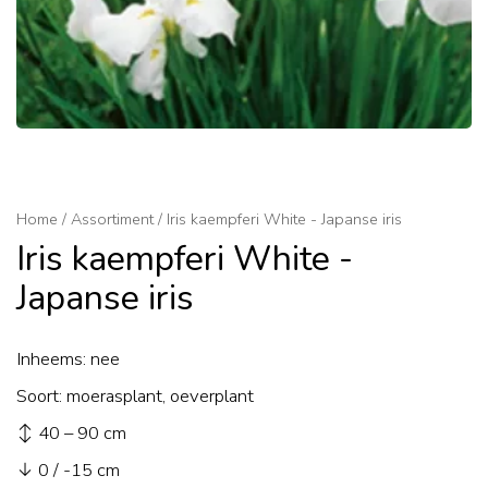
Home
/
Assortiment
/
Iris kaempferi White - Japanse iris
Iris kaempferi White -
Japanse iris
Inheems: nee
Soort: moerasplant, oeverplant
↕ 40 – 90 cm
↓ 0 / -15 cm