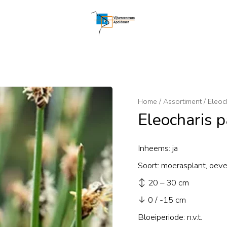
Home
/
Assortiment
/
Eleoc
Eleocharis p
Inheems: ja
Soort: moerasplant, oeve
↕ 20 – 30 cm
↓ 0 / -15 cm
Bloeiperiode: n.v.t.