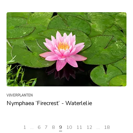
VIJVERPLANTEN
Nymphaea ‘Firecrest’ - Waterlelie
1
…
6
7
8
9
10
11
12
…
18