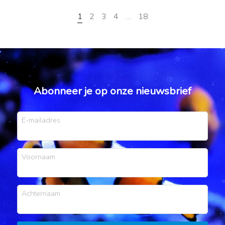
1
2
3
4
…
18
Abonneer je op onze nieuwsbrief
E-mailadres
Voornaam
Achternaam