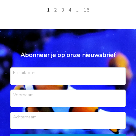
1
2
3
4
…
15
Abonneer je op onze nieuwsbrief
E-mailadres
Voornaam
Achternaam