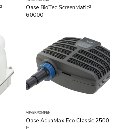
²
Oase BioTec ScreenMatic²
60000
VIJVERPOMPEN
Oase AquaMax Eco Classic 2500
E