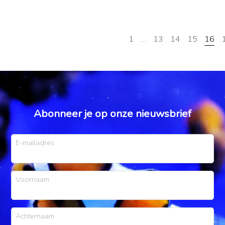
1
…
13
14
15
16
Abonneer je op onze nieuwsbrief
E-mailadres
Voornaam
Achternaam